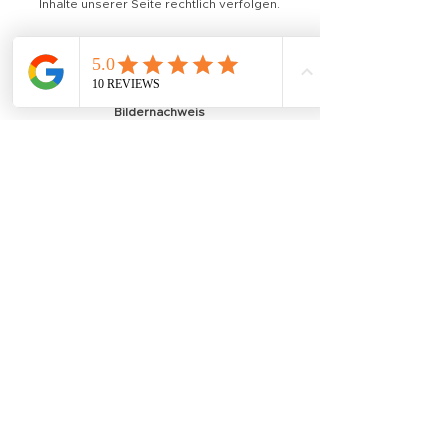
Inhalte unserer Seite rechtlich verfolgen.
Sollten Sie auf dieser Webseite Inhalte
finden, die das Urheberrecht verletzen,
bitten wir Sie uns zu kontaktieren.
Bildernachweis
Die Bilder, Fotos und Grafiken auf dieser
Webseite sind urheberrechtlich geschützt.
Die Bilderrechte liegen bei:
Fotografin Birgit Kahrer, (c) bika.fotografie
Fotografin Julia Kalcher, (c) youvia creations
Weitere Onlineauftritte
Dieses Impressum gilt auch für
https://instagram.com/bika.fotografie
Alle Texte sind urheberrechtlich geschützt.​
Quelle: Erstellt mit dem Impressum
Generator Österreich von AdSimple